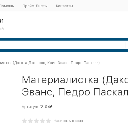
Помощь
Прайс-Листы
Контакты
31
ый
истка (Дакота Джонсон, Крис Эванс, Педро Паскаль)
Материалистка (Дак
Эванс, Педро Паскал
Артикул:
f21946
Написать отзыв