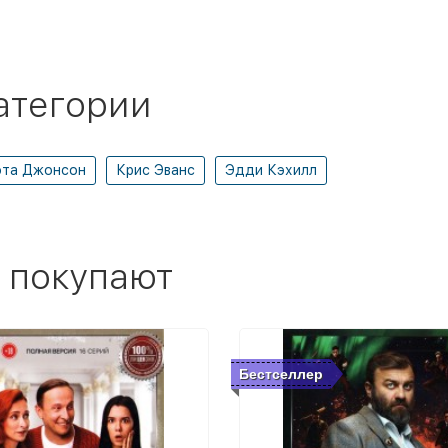
атегории
ота Джонсон
Крис Эванс
Эдди Кэхилл
 покупают
Бестселлер