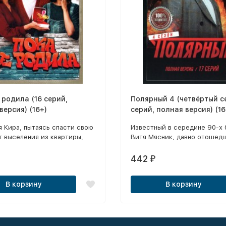
 родила (16 серий,
Полярный 4 (четвёртый се
версия) (16+)
серий, полная версия) (16
я Кира, пытаясь спасти свою
Известный в середине 90-х 
 выселения из квартиры,
Витя Мясник, давно отошед
вает аферу, жертвой
дел и владеющий экофермой
сама и становится.
просьбе бывшего подельник
442
₽
согласился передержать на
офшорном банковском счёт
В корзину
В корзину
воровской общак.