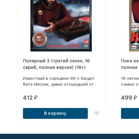
Полярный 3 (третий сезон, 16
Пока не
серий, полная версия) (16+)
полная 
Известный в середине 90-х бандит
18-летня
Витя Мясник, давно отошедший от
семью от
дел и владеющий экофермой, по
придумы
просьбе бывшего подельника
которой 
412
499
₽
₽
согласился передержать на своём
офшорном банковском счёте
В корзину
воровской общак.