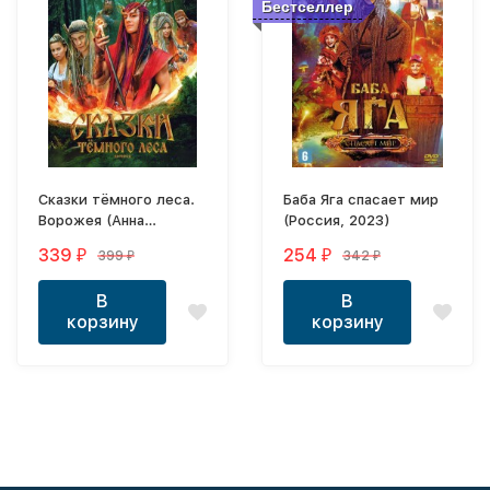
Бестселлер
Сказки тёмного леса.
Баба Яга спасает мир
Ворожея (Анна
(Россия, 2023)
Ковальчук, Анвар
339
254
399
342
₽
₽
₽
₽
Либабов)
В
В
корзину
корзину