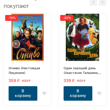
покупают
-15%
-20%
Огниво (Настоящая
Один хороший день
Лицензия)
(Анастасия Талызина,
Роман Евдокимов,
359
339
422
422
₽
₽
₽
₽
Ирина Пегова)
В
В
корзину
корзину