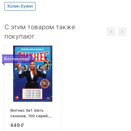
Колин Куинн
C этим товаром также
покупают
Бестселлер
Фитнес 5в1 (пять
сезонов, 100 серий,
полная версия)
449
₽