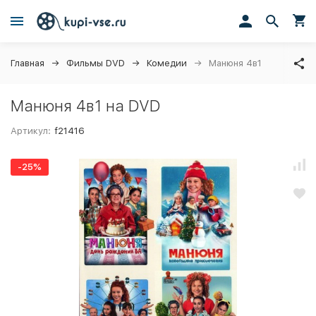
Главная
Фильмы DVD
Комедии
Манюня 4в1
Манюня 4в1 на DVD
Артикул:
f21416
-25%