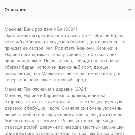
Описание
Манюня: День рождения Ба (2024)
Приближается грандиозное торжество — юбилей Ба, на
который собираются родные и близкие, даже наконец-то
приедет ее сестра Фая. Родители Манюни, Каринки и
Наринэ прикладывают массу усилий, чтобы праздник
прошел идеально. Но, как назло, все идет не по плану:
сбегает баран, испорчен именинный торт, да еще
оказывается, что Манюню взяли в престижную школу, и
теперь она переезжает в другой город.
Манюня: Приключения в деревне (2024)
Манюня, Наринэ и Каринка в сопровождении Ба
отправляются на летние каникулы в настоящую русскую
деревню к бабушке Насте. Сначала они очень увлечены
непривычной атмосферой нового места, но достаточно
быстро начинают скучать. Решив ускорить время до
отъезда домой, девочки по наводке местных мальчишек
обращаются к бабке-колдунье, которая якобы исполняет