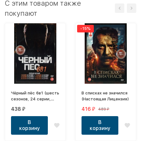
C этим товаром также
покупают
-15%
Чёрный пёс 6в1 (шесть
В списках не значился
сезонов, 24 серии,
(Настоящая Лицензия)
полная версия)
438
416
489
₽
₽
₽
В
В
корзину
корзину