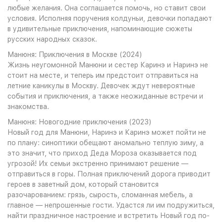
любые желания. Она соглашается помочь, но ставит свои
условия. Исполняя поручения колдуньи, девочки попадают
в удивительные приключения, напоминающие сюжеты
русских народных сказок.
Манюня: Приключения в Москве (2024)
Жизнь неугомонной Манюни и сестер Каринэ и Наринэ не
стоит на месте, и теперь им предстоит отправиться на
летние каникулы в Москву. Девочек ждут невероятные
события и приключения, а также неожиданные встречи и
знакомства.
Манюня: Новогодние приключения (2023)
Новый год для Манюни, Наринэ и Каринэ может пойти не
по плану: синоптики обещают аномально теплую зиму, а
это значит, что приход Деда Мороза оказывается под
угрозой! Их семьи экстренно принимают решение —
отправиться в горы. Полная приключений дорога приводит
героев в заветный дом, который становится
разочарованием: грязь, сырость, сломанная мебель, а
главное — непрошенные гости. Удастся ли им подружиться,
найти праздничное настроение и встретить Новый год по-