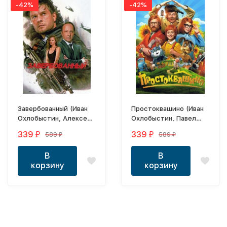
-42%
-42%
Завербованный (Иван
Простоквашино (Иван
Охлобыстин, Алексей
Охлобыстин, Павел
Кравченко, Игорь
Прилучный, Павел
339
339
589
589
₽
₽
₽
₽
Жижикин)
Деревянко)
В
В
корзину
корзину