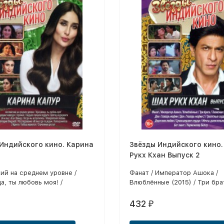
Индийского кино. Карина
Звёзды Индийского кино
Рукх Кхан Выпуск 2
ий на среднем уровне /
Фанат / Император Ашока /
а, ты любовь моя! /
Влюблённые (2015) / Три брат
новозди / Героиня / Свадьба
Талисман Удачи / Дон: Глава
одруги / Братец Баджранги /
/ Дон: Главарь мафии 2 / Тре
432
₽
 / Агент Винод / Когда мы
сердца / Дорогами любви /
ись / Невероятная любовь /
Сумасшедшее сердце / Меч