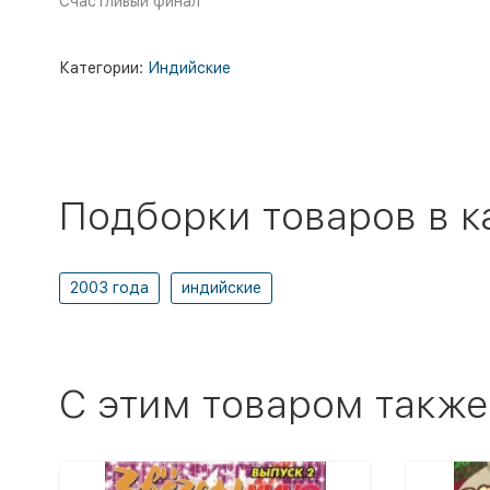
Счастливый финал
Категории:
Индийские
Подборки товаров в к
2003 года
индийские
C этим товаром также