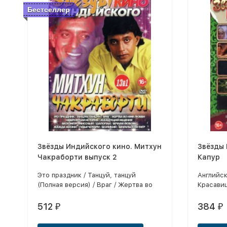
Бестселлер
Звёзды Индийского кино. Митхун
Звёзды 
Чакраборти выпуск 2
Капур
Это праздник / Танцуй, танцуй
Английск
(Полная версия) / Враг / Жертва во
Красавиц
имя любви / Невероятная история /
Хорошие 
Жаждущий мщения /
лучшей п
512
384
₽
₽
Бескомпромиссный / Шалопай /
Он и она
Вечная любовь / Жажда жизни /
встретил