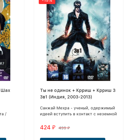
-15%
. Шах
Ты не одинок + Крриш + Крриш 3
3в1 (Индия, 2003-2013)
Санжай Мехра - ученый, одержимый
а /
идеей вступить в контакт с неземной
рь мафии
жизнью.
петные
424
₽
499
₽
ты