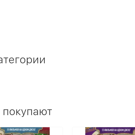
атегории
 покупают