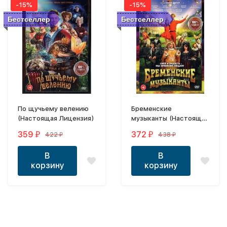
-15%
-15%
Бестселлер
Бестселлер
По щучьему велению
Бременские
(Настоящая Лицензия)
музыканты (Настоящая
Лицензия)
359
372
422
438
₽
₽
₽
₽
В
В
корзину
корзину