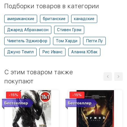
Подборки товаров в категории
американские
британские
канадские
Джаред Абрахамсон
Стивен Грэм
Чиветель Эджиофор
Том Харди
Пегги Лу
Джуно Темпл
Рис Иванс
Аланна Юбак
C этим товаром также
покупают
-15%
-15%
Бестселлер
Бестселлер