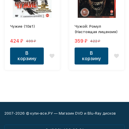
Чужие (10в1)
Чужой: Ромул
(Настоящая лицензия)
424
359
499
422
₽
₽
₽
₽
В
В
корзину
корзину
2007-2026 © купи-все.РУ — Магазин DVD и Blu-Ray дисков