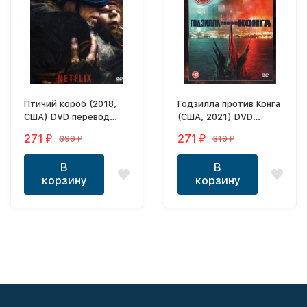
Птичий короб (2018,
Годзилла против Конга
США) DVD перевод
(США, 2021) DVD
профессиональный
перевод
271
271
399
319
₽
₽
₽
₽
(дублированный)
профессиональный
(дублированный)
В
В
корзину
корзину