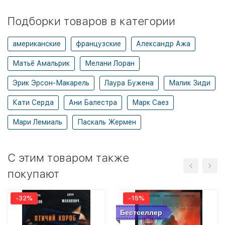
Подборки товаров в категории
американские
французские
Александр Ажа
Матьё Амальрик
Мелани Лоран
Эрик Эрсон-Макарель
Лаура Бужена
Малик Зиди
Кати Серда
Ани Балестра
Марк Саез
Мари Лемиаль
Паскаль Жермен
C этим товаром также
покупают
-32%
-15%
Бестселлер