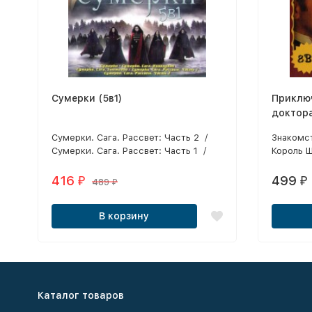
Сумерки (5в1)
Приклю
доктора
Сумерки. Сага. Рассвет: Часть 2 /
Знакомст
Сумерки. Сага. Рассвет: Часть 1 /
Король 
Сумерки. Сага. Затмение / Сумерки.
схватка 
Сага. Новолуние / Сумерки
начинает
416
499
₽
₽
489
₽
В корзину
Каталог товаров