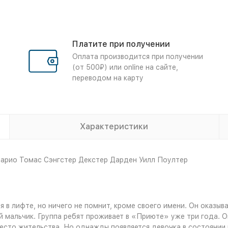
Платите при получении
Оплата производится при получении
(от 500₽) или online на сайте,
переводом на карту
Характеристики
ларио Томас Сэнгстер Декстер Дарден Уилл Поултер
 в лифте, но ничего не помнит, кроме своего имени. Он оказыв
 мальчик. Группа ребят проживает в «Приюте» уже три года. Он
есто жительства. Но однажды появляется девочка в состоянии