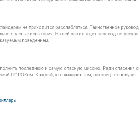
 глэйдерам не приходится расслабляться. Таинственное руков
льно опасные испытания. На сей раз их ждет переход по раска
сказуемым поведением.
ыполнить последнюю и самую опасную миссию. Ради спасения с
мый ПОРОКом. Каждый, кто выживет там, наконец-то получит о
риллеры