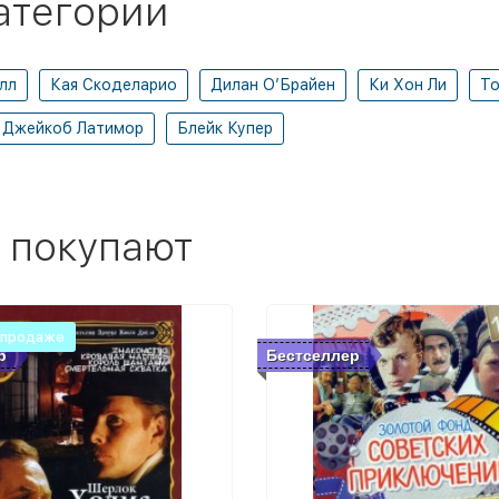
атегории
лл
Кая Скоделарио
Дилан О’Брайен
Ки Хон Ли
То
Джейкоб Латимор
Блейк Купер
 покупают
 продаже
р
Бестселлер