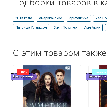
Подборки товаров в к
2018 года
американские
британские
Уэс Бо
Патриша Кларксон
Уилл Поултер
Амл Амин
C этим товаром также
-15%
снова в
Бестселлер
Бестселле