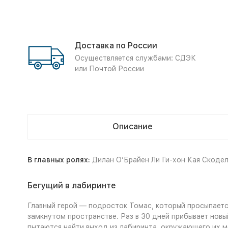
Доставка по России
Осуществляется службами: СДЭК
или Почтой России
Описание
В главных ролях:
Дилан О’Брайен Ли Ги-хон Кая Скоде
Бегущий в лабиринте
Главный герой — подросток Томас, который просыпается
замкнутом пространстве. Раз в 30 дней прибывает новый
пытаются найти выход из лабиринта, окружающего их м