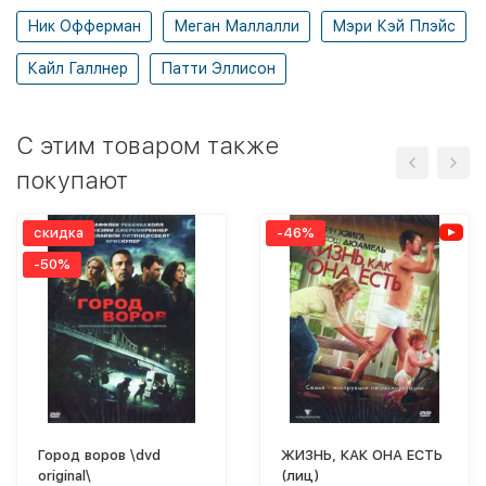
Ник Офферман
Меган Маллалли
Мэри Кэй Плэйс
Кайл Галлнер
Патти Эллисон
C этим товаром также
покупают
скидка
-46%
-50%
Город воров \dvd
ЖИЗНЬ, КАК ОНА ЕСТЬ
original\
(лиц)