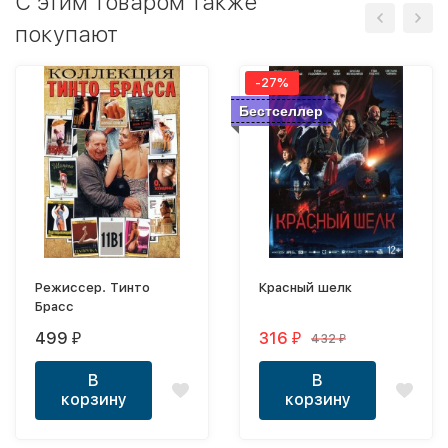
C этим товаром также
покупают
-27%
Бестселлер
Режиссер. Тинто
Красный шелк
Брасс
499
316
432
₽
₽
₽
В
В
корзину
корзину