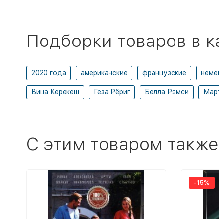
Подборки товаров в к
2020 года
американские
французские
неме
Вица Керекеш
Геза Рёриг
Белла Рэмси
Мар
C этим товаром также
-15%