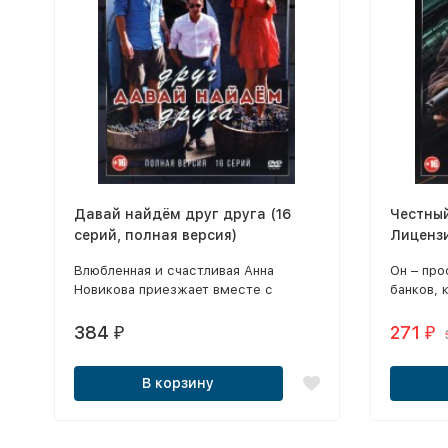
Давай найдём друг друга (16
Честны
серий, полная версия)
Лиценз
Влюбленная и счастливая Анна
Он – пр
Новикова приезжает вместе с
банков, 
женихом Максимом Вершининым в
дел.
приморский город, чтобы
384
271
₽
₽
познакомиться с его семьей.
В корзину