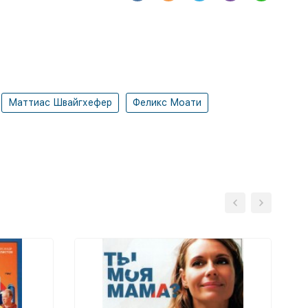
Маттиас Швайгхефер
Феликс Моати