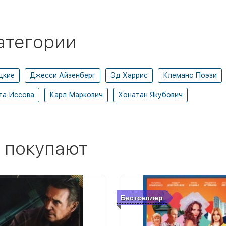
атегории
цкие
Джесси Айзенберг
Эд Харрис
Клеманс Поэзи
та Иссова
Карл Маркович
Хонатан Якубович
 покупают
Бестселлер