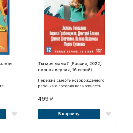
полная
Ты моя мама? (Россия, 2022,
полная версия, 16 серий)
Пережив смерть новорожденного
те
ребенка и потеряв возможность
иметь собственных детей, 39-летняя
Татьяна Сухова, в прошлом врач-
499
₽
психотерапевт, а ныне жена «нового
русского», создает свою маленькую
В корзину
клинику усыновления сирот.