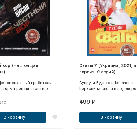
й вор (Настоящая
Сваты 7 (Украина, 2021, 
ия)
версия, 9 серий)
офессиональный грабитель
Cупруги Будько и Ковалевы-
который решил отойти от
Берковичи снова в водоворо
семейных страстей!
499
₽
319
₽
В корзину
В корзину