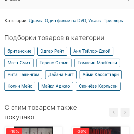
Категории:
Драмы
,
Один фильм на DVD
,
Ужасы
,
Триллеры
Подборки товаров в категории
британские
Эдгар Райт
Аня Тейлор-Джой
Мэтт Смит
Теренс Стэмп
Томасин МакКензи
Рита Ташингэм
Дайана Ригг
Айми Кассеттари
Колин Мейс
Майкл Аджао
Сюннёве Карльсен
C этим товаром также
покупают
-15%
-26%