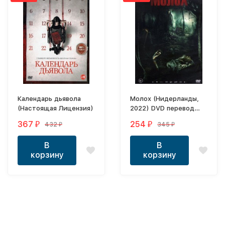
Календарь дьявола
Молох (Нидерланды,
(Настоящая Лицензия)
2022) DVD перевод
профессиональный
367
254
432
345
₽
₽
₽
₽
(многоголосый
закадровый)
В
В
корзину
корзину