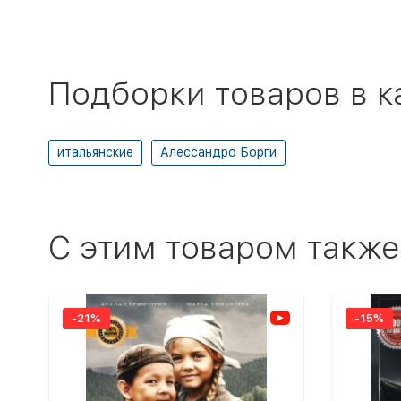
Подборки товаров в к
итальянские
Алессандро Борги
C этим товаром также
-21%
-15%