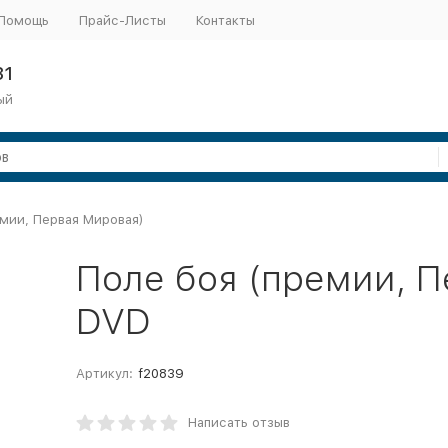
Помощь
Прайс-Листы
Контакты
31
ый
емии, Первая Мировая)
Поле боя (премии, П
DVD
Артикул:
f20839
Написать отзыв