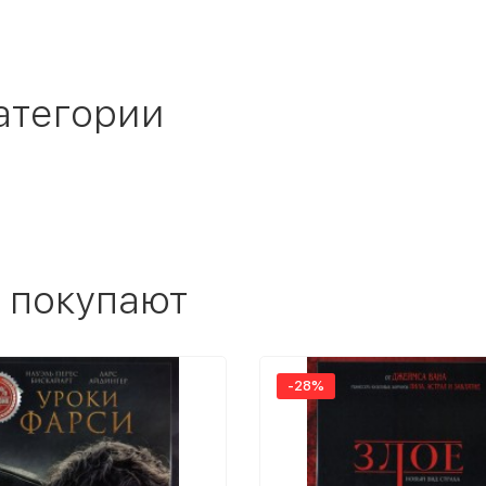
атегории
 покупают
-28%