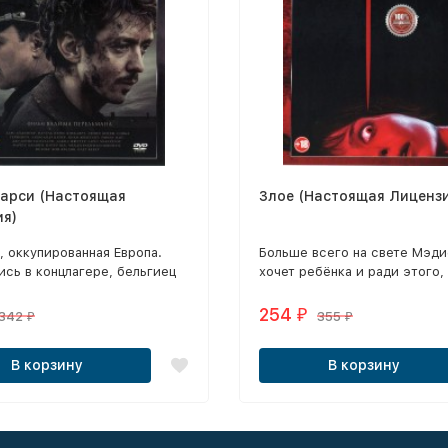
фарси (Настоящая
Злое (Настоящая Лицензи
ия)
, оккупированная Европа.
Больше всего на свете Мэд
сь в концлагере, бельгиец
хочет ребёнка и ради этого,
ого происхождения Жиль
беременной, готова терпеть
ыдает себя за перса — для
жестокого мужа.
254
₽
342
355
₽
₽
о единственная возможность
 в живых.
В корзину
В корзину