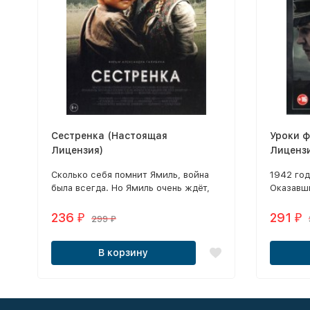
Сестренка (Настоящая
Уроки 
Лицензия)
Лиценз
Сколько себя помнит Ямиль, война
1942 год
была всегда. Но Ямиль очень ждёт,
Оказавши
когда она кончится — ведь тогда
еврейск
вернётся Отец, которого Ямиль знает
Кремье в
236
291
₽
₽
299
₽
только по фотографиям и письмам.
него эт
остаться
В корзину