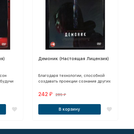
я)
Демоник (Настоящая Лицензия)
исон
Благодаря технологии, способной
 будучи
создавать проекции сознания других
 нападки
людей, Карли придется заглянуть в
разум своей матери, 20 лет назад
242
₽
285
₽
убившей более 20 человек, и
отыскать истинную причину её
В корзину
жестокости.