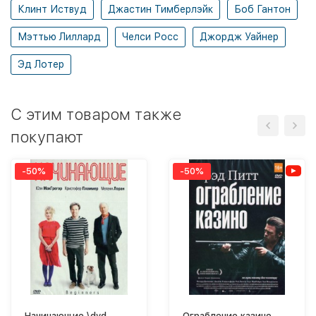
Клинт Иствуд
Джастин Тимберлэйк
Боб Гантон
Мэттью Лиллард
Челси Росс
Джордж Уайнер
Эд Лотер
C этим товаром также
покупают
-50%
-50%
Начинающие \dvd
Ограбление казино