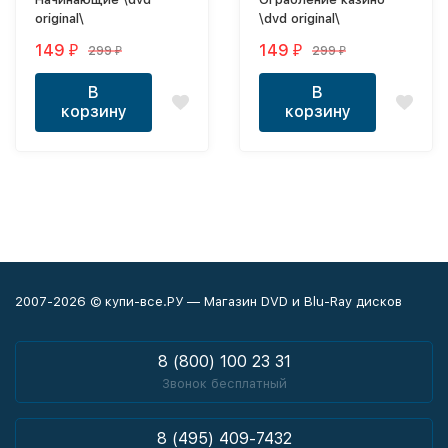
original\
\dvd original\
149
149
299
299
₽
₽
₽
₽
В
В
корзину
корзину
2007-2026 © купи-все.РУ — Магазин DVD и Blu-Ray дисков
8 (800) 100 23 31
Звонок бесплатный
8 (495) 409-7432