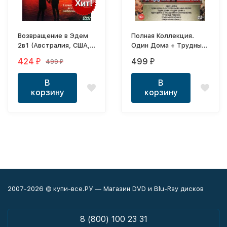
Хит!
Возвращение в Эдем
Полная Коллекция.
2в1 (Австралия, США,
Один Дома + Трудный
1983-1986)
ребенок (8в1)
424
499
499
₽
₽
₽
В
В
корзину
корзину
2007-2026 © купи-все.РУ — Магазин DVD и Blu-Ray дисков
8 (800) 100 23 31