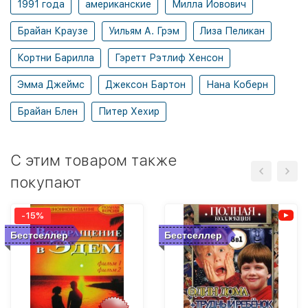
1991 года
американские
Милла Йовович
Брайан Краузе
Уильям А. Грэм
Лиза Пеликан
Кортни Барилла
Гэретт Рэтлиф Хенсон
Эмма Джеймс
Джексон Бартон
Нана Коберн
Брайан Блен
Питер Хехир
C этим товаром также
покупают
-15%
Бестселлер
Бестселлер