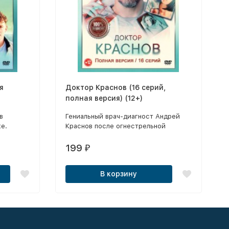
я
Доктор Краснов (16 серий,
полная версия) (12+)
в
Гениальный врач-диагност Андрей
е.
Краснов после огнестрельной
травмы головы теряет память.
199
₽
В корзину