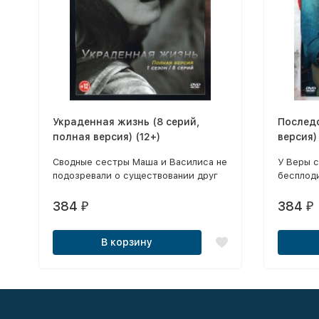
Украденная жизнь (8 серий,
Последо
полная версия) (12+)
версия)
Сводные сестры Маша и Василиса не
У Веры 
подозревали о существовании друг
бесплод
друга, пока судьба не столкнула их
мужем А
спустя годы.
далекий 
384
384
₽
₽
некий це
В корзину