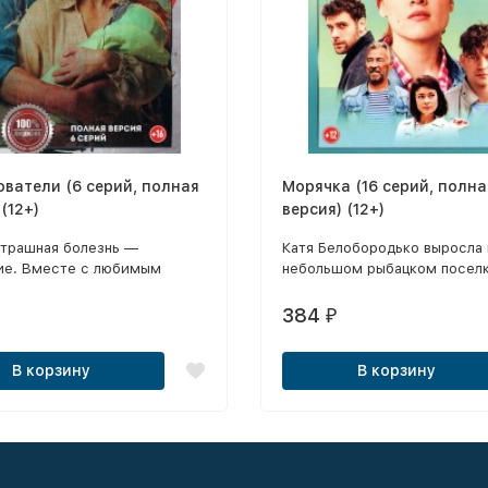
ватели (6 серий, полная
Морячка (16 серий, полна
 (12+)
версия) (12+)
страшная болезнь —
Катя Белобородько выросла 
ие. Вместе с любимым
небольшом рыбацком поселк
ндреем она отправляется в
тайный скит, где живет
384
₽
литель — отец Афанасий.
В корзину
В корзину