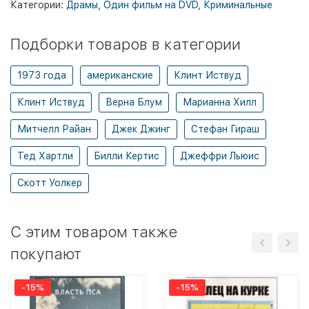
Категории:
Драмы
,
Один фильм на DVD
,
Криминальные
Подборки товаров в категории
1973 года
американские
Клинт Иствуд
Клинт Иствуд
Верна Блум
Марианна Хилл
Митчелл Райан
Джек Джинг
Стефан Гираш
Тед Хартли
Билли Кертис
Джеффри Льюис
Скотт Уолкер
C этим товаром также
покупают
-15%
-15%