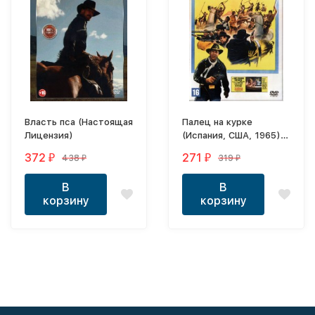
Власть пса (Настоящая
Палец на курке
Лицензия)
(Испания, США, 1965)
DVD перевод
372
271
438
319
₽
₽
₽
₽
профессиональный
(двухголосый
В
В
закадровый)
корзину
корзину