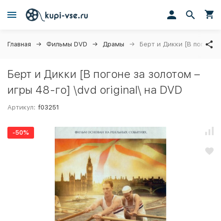
Главная
Фильмы DVD
Драмы
Берт и Дикки [В погоне за
Берт и Дикки [В погоне за золотом –
игры 48-го] \dvd original\ на DVD
Артикул:
f03251
-50%