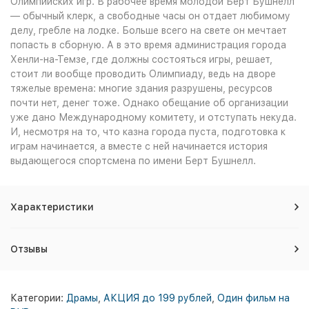
Олимпийских игр. В рабочее время молодой Берт Бушнелл
— обычный клерк, а свободные часы он отдает любимому
делу, гребле на лодке. Больше всего на свете он мечтает
попасть в сборную. А в это время администрация города
Хенли-на-Темзе, где должны состояться игры, решает,
стоит ли вообще проводить Олимпиаду, ведь на дворе
тяжелые времена: многие здания разрушены, ресурсов
почти нет, денег тоже. Однако обещание об организации
уже дано Международному комитету, и отступать некуда.
И, несмотря на то, что казна города пуста, подготовка к
играм начинается, а вместе с ней начинается история
выдающегося спортсмена по имени Берт Бушнелл.
Характеристики
Отзывы
Категории:
Драмы
,
АКЦИЯ до 199 рублей
,
Один фильм на