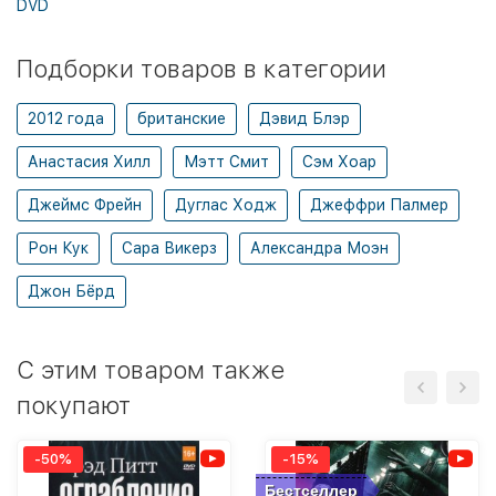
DVD
Подборки товаров в категории
2012 года
британские
Дэвид Блэр
Анастасия Хилл
Мэтт Смит
Сэм Хоар
Джеймс Фрейн
Дуглас Ходж
Джеффри Палмер
Рон Кук
Сара Викерз
Александра Моэн
Джон Бёрд
C этим товаром также
покупают
-50%
-15%
Бестселлер