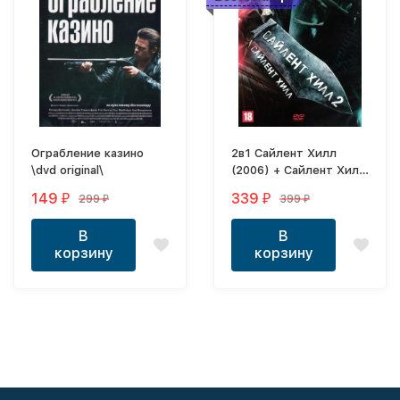
Ограбление казино
2в1 Сайлент Хилл
\dvd original\
(2006) + Сайлент Хилл
2 (2012) (Канада,
149
339
299
399
₽
₽
₽
₽
Франция, Япония, США)
Лицензия
В
В
корзину
корзину