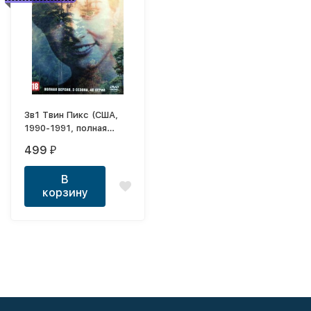
3в1 Твин Пикс (США,
1990-1991, полная
версия, 3 сезона, 48
499
₽
серий)
В
корзину