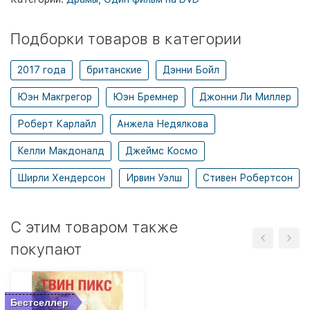
Подборки товаров в категории
2017 года
британские
Дэнни Бойл
Юэн Макгрегор
Юэн Бремнер
Джонни Ли Миллер
Роберт Карлайл
Анжела Недялкова
Келли Макдоналд
Джеймс Космо
Ширли Хендерсон
Ирвин Уэлш
Стивен Робертсон
C этим товаром также
покупают
Бестселлер