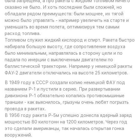
была запрещена, а про ракеты с жидким топливом ничего
сказано не было. И хоть последние были сложней, но
обладали рядом преимуществ: были мощнее, их тягой
можно было управлять - например увеличить на старте и
уменьшать во время полета, оптимизируя тем самым
расход топлива.
Топливом служил жидкий кислород и спирт. Ракета быстро
набирала большую высоту, где сопротивление воздуха
было минимальным, направлялась в сторону цели и по
падала по инерции с выключенным двигателем по
баллистической траектории. Например у немецкой ракеты
ФАУ-2 двигатели отключались на высоте 25 километров.
В 1949 году в СССР создали копию немецкой ФАУ под
названием Р-1 и пустили в серию. При развертывании
дивизиона Р-1 обязательно копались противомышиные
траншеи - как выяснилось, грызуны очень любят погрызть
провода в ракетах.
В 1956 году ракета Р-5м успешно донесла ядерный заряд
мощностью 80 килотонн на 1200 километров. Через год
это сделали американцы, так началась открытая гонка
вооружений.