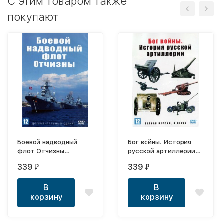
C этим товаром также
покупают
Боевой надводный
Бог войны. История
флот Отчизны
русской артиллерии
(Россия, 2018, полная
(Россия, 2020, полная
339
339
₽
₽
версия, 4 серии)
версия, 8 серий)
В
В
корзину
корзину