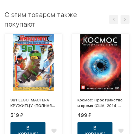
C этим товаром также
покупают
9В1 LEGO. МАСТЕРА
Космос: Пространство
КРУЖИТЦУ (ПОЛНАЯ
и время (США, 2014,
ВЕРСИЯ, 9 СЕЗОНОВ,
полная версия, 13
519
499
₽
₽
94 СЕРИИ)
серий)
В
В
корзину
корзину