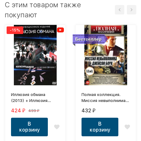
C этим товаром также
покупают
-15%
Бестселлер
Иллюзия обмана
Полная коллекция.
(2013) + Иллюзия
Миссия невыполнима +
обмана 2 (2016) 2в1
Джейсон Борн
424
432
499
₽
₽
₽
В
В
корзину
корзину