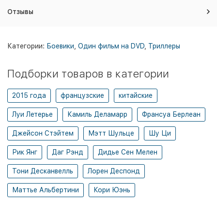
Отзывы
Категории:
Боевики
,
Один фильм на DVD
,
Триллеры
Подборки товаров в категории
2015 года
французские
китайские
Луи Летерье
Камиль Деламарр
Франсуа Берлеан
Джейсон Стэйтем
Мэтт Шульце
Шу Ци
Рик Янг
Даг Рэнд
Дидье Сен Мелен
Тони Десканвелль
Лорен Деспонд
Маттье Альбертини
Кори Юэнь