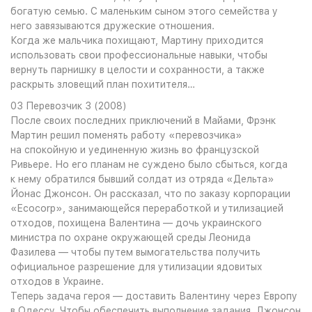
богатую семью. С маленьким сыном этого семейства у
него завязываются дружеские отношения.
Когда же мальчика похищают, Мартину приходится
использовать свои профессиональные навыки, чтобы
вернуть парнишку в целости и сохранности, а также
раскрыть зловещий план похитителя…
03 Перевозчик 3 (2008)
После своих последних приключений в Майами, Фрэнк
Мартин решил поменять работу «перевозчика»
на спокойную и уединенную жизнь во французской
Ривьере. Но его планам не суждено было сбыться, когда
к нему обратился бывший солдат из отряда «Дельта»
Йонас Джонсон. Он рассказал, что по заказу корпорации
«Ecocorp», занимающейся переработкой и утилизацией
отходов, похищена Валентина — дочь украинского
министра по охране окружающей среды Леонида
Фазилева — чтобы путем вымогательства получить
официальное разрешение для утилизации ядовитых
отходов в Украине.
Теперь задача героя — доставить Валентину через Европу
в Одессу. Чтобы обеспечить выполнение задания, Джонсон