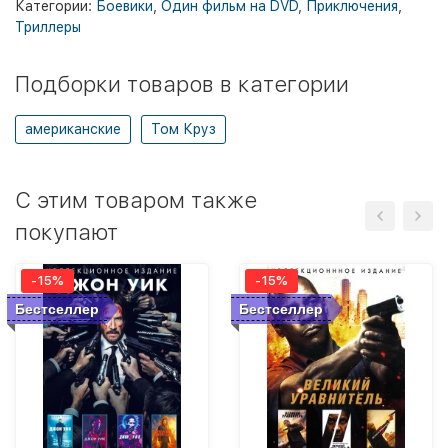
Категории:
Боевики
,
Один фильм на DVD
,
Приключения
,
Триллеры
Подборки товаров в категории
американские
Том Круз
C этим товаром также
покупают
-15%
-15%
Бестселлер
Бестселлер