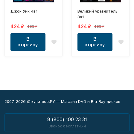
Джон Уик 4в1
Великий уравнитель
3в1
424
424
499
499
₽
₽
₽
₽
В
В
корзину
корзину
2007-2026 © купи-все.РУ — Магазин DVD и Blu-Ray дисков
8 (800) 100 23 31
Звонок бесплатный