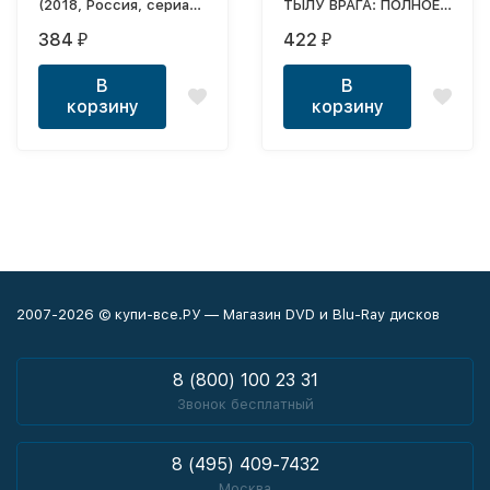
(2018, Россия, сериал,
ТЫЛУ ВРАГА: ПОЛНОЕ
военные, триллер,
ИЗДАНИЕ 12 ШТ,
384
422
₽
₽
драма, 9 серий, полная
ВКЛЮЧАЯ ШТУРМ 2
версия)
(2014) (12 В 1)
В
В
корзину
корзину
2007-2026 © купи-все.РУ — Магазин DVD и Blu-Ray дисков
8 (800) 100 23 31
Звонок бесплатный
8 (495) 409-7432
Москва