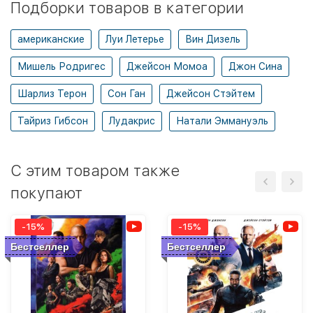
Подборки товаров в категории
американские
Луи Летерье
Вин Дизель
Мишель Родригес
Джейсон Момоа
Джон Сина
Шарлиз Терон
Сон Ган
Джейсон Стэйтем
Тайриз Гибсон
Лудакрис
Натали Эммануэль
C этим товаром также
покупают
-15%
-15%
Бестселлер
Бестселлер