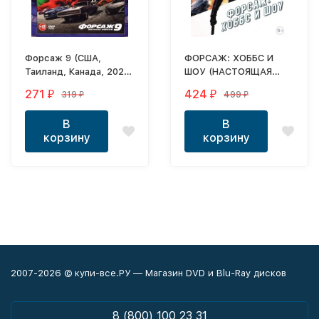
Форсаж 9 (США,
ФОРСАЖ: ХОББС И
Таиланд, Канада, 2021)
ШОУ (НАСТОЯЩАЯ
DVD перевод
ЛИЦЕНЗИЯ)
271
424
319
499
₽
₽
₽
₽
профессиональный
(дублированный)
В
В
корзину
корзину
2007-2026 © купи-все.РУ — Магазин DVD и Blu-Ray дисков
8 (800) 100 23 31