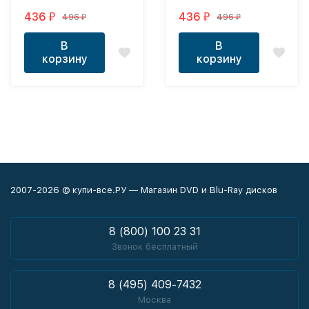
21 из 21 / Star Wars:
21 из 21 / Star Wars:
436
436
496
496
₽
₽
₽
₽
Rebels 2016
Rebels 2017
В
В
корзину
корзину
2007-2026 © купи-все.РУ — Магазин DVD и Blu-Ray дисков
8 (800) 100 23 31
Звонок бесплатный
8 (495) 409-7432
Москва