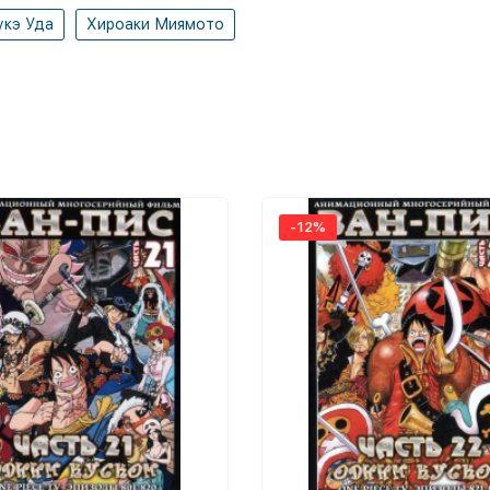
укэ Уда
Хироаки Миямото
-12%