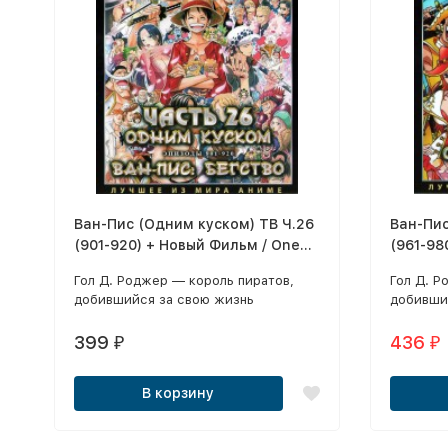
Ван-Пис (Одним куском) ТВ Ч.26
Ван-Пис
(901-920) + Новый Фильм / One
(961-98
Piece TV 1999-2020 2 DVD
2021
​Гол Д. Роджер — король пиратов,
Гол Д. Р
добившийся за свою жизнь
добивши
богатства, славы и власти — спрятал
богатств
где-то на просторах этого мира
где-то н
399
436
₽
₽
загадочное сокровище, которое все
загадочн
называют «Ван-Пис».
называю
В корзину