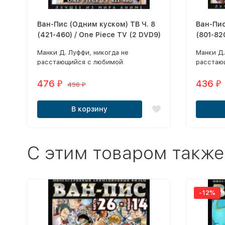
Ван-Пис (Одним куском) ТВ Ч. 8
Ван-Пис
(421-460) / One Piece TV (2 DVD9)
(801-82
2018
​Манки Д. Луффи, никогда не
​Манки Д
расстающийся с любимой
расстаю
соломенной шляпой, – во всех
соломенн
отношениях необычный паренек.
отношен
476
436
₽
₽
496
₽
В корзину
C этим товаром также
-12%