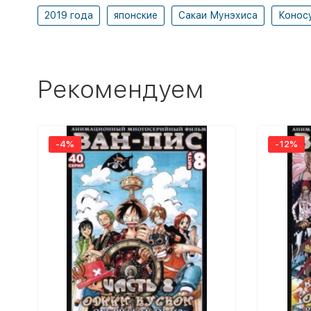
2019 года
японские
Сакаи Мунэхиса
Конос
Рекомендуем
-4%
-12%