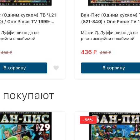
 (Одним куском) ТВ Ч.21
Ван-Пис (Одним куском) 
0) / One Piece TV 1999-
(821-840) / One Piece TV 
 2 DVD
2018 2 DVD
. Луффи, никогда не
Манки Д. Луффи, никогда не
щийся с любимой
расстающийся с любимой
ой шляпой, – во всех
соломенной шляпой, – во вс
иях необычный паренек.
отношениях необычный паре
436
₽
496
496
₽
₽
первых, он когда-то съел од
Дьявольских плодов, надел
В корзину
В корзину
человека необычными
способностями, и теперь м
растягивать части своего те
подобно резине.
 покупают
-56%