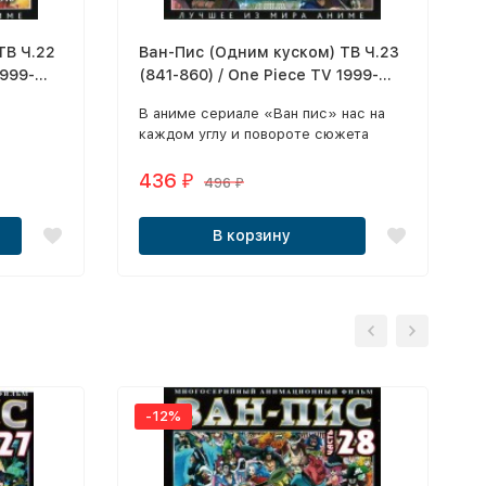
ТВ Ч.22
Ван-Пис (Одним куском) ТВ Ч.23
1999-
(841-860) / One Piece TV 1999-
2018 2 DVD
​В аниме сериале «Ван пис» нас на
каждом углу и повороте сюжета
ех
ждут приключения, много юмора и
нек. Во-
отличного настроения.
436
₽
496
₽
ин из
яющих
В корзину
ожет
ла
-12%