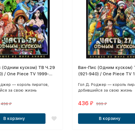
 (Одним куском) ТВ Ч.29
Ван-Пис (Одним куском) 
0) / One Piece TV 1999-
(921-940) / One Piece TV 
 2 DVD
2020 2 DVD
оджер — король пиратов,
Гол Д. Роджер — король пир
йся за свою жизнь
добившийся за свою жизнь
а, славы и власти - спрятал
богатства, славы и власти - 
а просторах этого мира
где-то на просторах этого 
436
₽
496
999
₽
₽
ое сокровище, которое все
загадочное сокровище, кото
т «Ван-Пис».
называют «Ван-Пис».
В корзину
В корзину