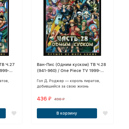
ТВ Ч.27
Ван-Пис (Одним куском) ТВ Ч.28
1999-
(941-960) / One Piece TV 1999-
2021 2 DVD
атов,
Гол Д. Роджер — король пиратов,
добившийся за свою жизнь
спрятал
богатства, славы и власти - спрятал
мира
где-то на просторах этого мира
436
₽
496
₽
рое все
загадочное сокровище, которое все
называют «Ван-Пис».
В корзину