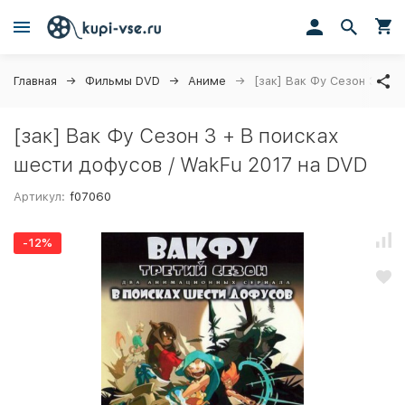
Главная
Фильмы DVD
Аниме
[зак] Вак Фу Сезон 3 + В
[зак] Вак Фу Сезон 3 + В поисках
шести дофусов / WakFu 2017 на DVD
Артикул:
f07060
-12%