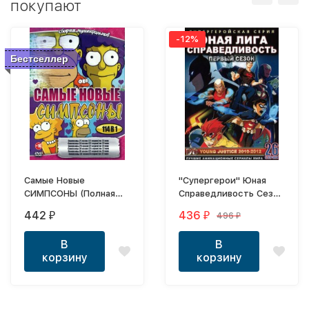
покупают
-12%
Бестселлер
Самые Новые
"Супергерои" Юная
СИМПСОНЫ (Полная
Справедливость Сезон
версия, 114 серий)
1 эп.1-26 из 26 / Young
442
436
496
₽
₽
₽
Justice 2011
В
В
корзину
корзину