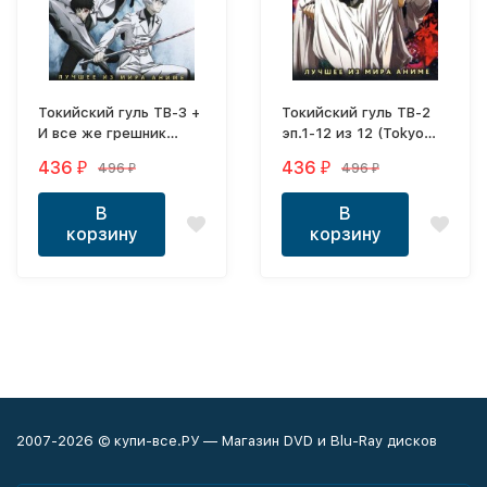
Токийский гуль ТВ-3 +
Токийский гуль ТВ-2
И все же грешник
эп.1-12 из 12 (Tokyo
танцует с драконом
Ghoul A 2015) + Парад
436
436
496
496
₽
₽
₽
₽
смерти ТВ эп.1-12 из
12 (Death Parade 2015)
В
В
корзину
корзину
2007-2026 © купи-все.РУ — Магазин DVD и Blu-Ray дисков