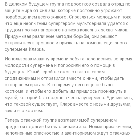
В далеком будущем группа подростков создала отряд по
защите мира от сил зла, которые постоянно угрожают
порабощением всего живого. Справляться молодым и пока
что еще неопытным супергероям мультсериала удается с
трудом против напорного натиска коварных захватчиков.
Придумывая различные методы борьбы, они решают
отправиться в прошлое и призвать на помощь еще юного
супермена Кларка.
Использовав машину времени ребята перенеслись во время
молодости супермена и попросили его о помощи в
будущем. Юный герой не смог отказать своим
сподвижникам и отправился вместе с ними, чтобы дать
отпор всем врагам. В то время у него еще не было
костюма, и чтобы его добыть им пришлось проникнуть в
музей, который был создан в честь супермена. Удивившись,
что таковой существует, Кларк вместе с новыми друзьями,
взяли его костюм.
Теперь отважной группе возглавляемой суперменом
предстоят долгие битвы с силами зла. Новые приключения,
наполненные опасностью и авантюризмом ждут отважных