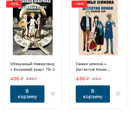
-12%
-16%
Обещанный Неверленд
Семья шпиона +
+ Безумный азарт ТВ-2
Детектив Конан:
Чаепитие Зеро
436
436
496
516
₽
₽
₽
₽
В
В
корзину
корзину