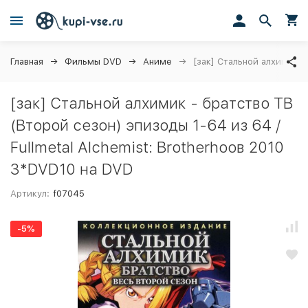
Главная
Фильмы DVD
Аниме
[зак] Стальной алхимик -
[зак] Стальной алхимик - братство ТВ
(Второй сезон) эпизоды 1-64 из 64 /
Fullmetal Alchemist: Brotherhоов 2010
3*DVD10 на DVD
Артикул:
f07045
-5%