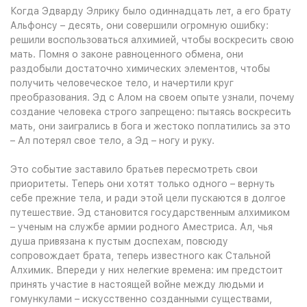
Когда Эдварду Элрику было одиннадцать лет, а его брату
Альфонсу – десять, они совершили огромную ошибку:
решили воспользоваться алхимией, чтобы воскресить свою
мать. Помня о законе равноценного обмена, они
раздобыли достаточно химических элементов, чтобы
получить человеческое тело, и начертили круг
преобразования. Эд с Алом на своем опыте узнали, почему
создание человека строго запрещено: пытаясь воскресить
мать, они заигрались в бога и жестоко поплатились за это
– Ал потерял свое тело, а Эд – ногу и руку.
Это событие заставило братьев пересмотреть свои
приоритеты. Теперь они хотят только одного – вернуть
себе прежние тела, и ради этой цели пускаются в долгое
путешествие. Эд становится государственным алхимиком
– ученым на службе армии родного Аместриса. Ал, чья
душа привязана к пустым доспехам, повсюду
сопровождает брата, теперь известного как Стальной
Алхимик. Впереди у них нелегкие времена: им предстоит
принять участие в настоящей войне между людьми и
гомункулами – искусственно созданными существами,