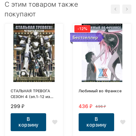
C этим товаром также
покупают
-12%
Бестселлер
СТАЛЬНАЯ ТРЕВОГА
Любимый во Франксе
СЕЗОН 4 (эп.1-12 из
12) / Full Metal Panic!
299
436
496
₽
₽
₽
Invisible Victory
В
В
корзину
корзину