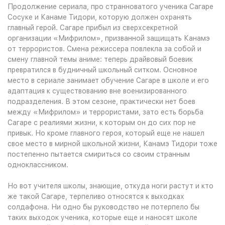
Продолжение сериала, про странноватого ученика Сагаре
Сосуке и Канаме Тидори, которую должен охранять
главный герой. Сагаре прибыл из сверхсекретной
организации «Мифрилом», призванной защищать Канамэ
от террористов. Смена режиссера повлекла за собой и
смену главной темы аниме: теперь драйвовый боевик
превратился в будничный школьный ситком. Основное
место в сериале занимает обучение Сагаре в школе и его
адаптация к существованию вне военизированного
подразделения. В этом сезоне, практически нет боев
между «Мифрилом» и террористами, зато есть борьба
Сагаре с реалиями жизни, к которым он до сих пор не
привык. Но кроме главного героя, который еще не нашел
свое место в мирной школьной жизни, Канамэ Тидори тоже
постепенно пытается смириться со своим странным
одноклассником.
Но вот учителя школы, знающие, откуда ноги растут и кто
же такой Сагаре, терпеливо относятся к выходках
солдафона. Ни одно бы руководство не потерпело бы
таких выходок ученика, которые еще и наносят школе