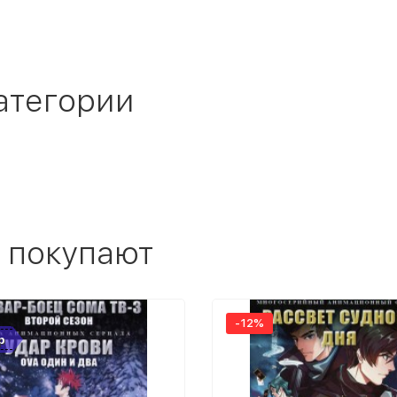
атегории
 покупают
-12%
р