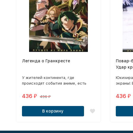
Легенда о Гранкресте
Повар-б
Удар кр
​У жителей континента, где
Юкихира
происходят события аниме, есть
экраны! 
общий враг, и это демоны,
уже рас
называемые Хаосом, которые
буквальн
436
436
₽
₽
496
₽
неустанно угрожают континенту
маленьки
бедствиями, разрушениями и
работают
В корзину
смертями.
нему по 