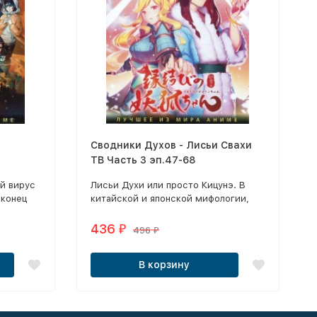
Сводники Духов - Лисьи Свахи
ТВ Часть 3 эп.47-68
ый вирус
​Лисьи Духи или просто Кицунэ. В
 конец
китайской и японской мифологии,
эти существа предстают перед нами
в разных образах, с разными
436
₽
496
₽
способностями и намерениями.
В корзину