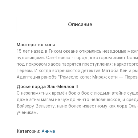
Описание
Мастерство копа
15 лет назад в Тихом океане открылись неведомые меж
чудовищами. Сан-Тереза - город, в котором живет больш
под покровом хаоса творятся преступления: наркоторго
Терезы. И когда встречаются детектив Матоба Кеи и р
Адаптация ранобэ "Ремесло копа: Мираж сети — Переза
Досье лорда Эль-Меллоя II
С незапамятных времён бок о бок с людьми втайне сущ
даже этим магам не чуждо ничто человеческое, и среди
Вэйверу Вельвету, ныне более известному как лорд Эл
ученикам.
Категории:
Аниме