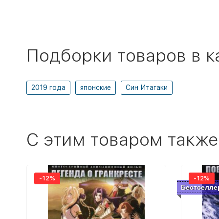
Подборки товаров в к
2019 года
японские
Син Итагаки
C этим товаром также
-12%
-12%
Бестселле