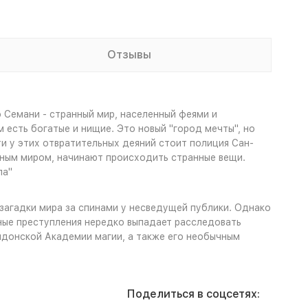
Отзывы
 Семани - странный мир, населенный феями и
 есть богатые и нищие. Это новый "город мечты", но
и у этих отвратительных деяний стоит полиция Сан-
дным миром, начинают происходить странные вещи.
па"
загадки мира за спинами у несведущей публики. Однако
бные преступления нередко выпадает расследовать
ндонской Академии магии, а также его необычным
Поделиться в соцсетях: