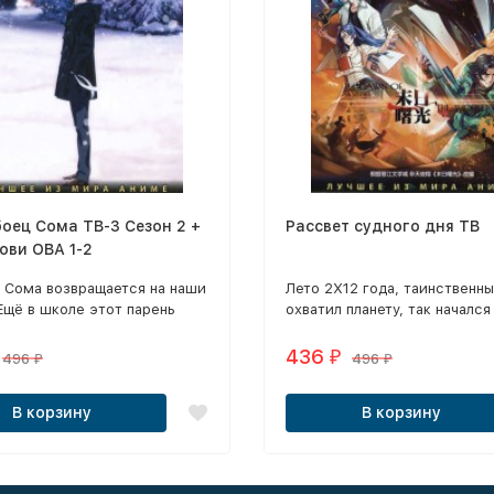
оец Сома ТВ-3 Сезон 2 +
Рассвет судного дня ТВ
ови ОВА 1-2
 Сома возвращается на наши
​Лето 2Х12 года, таинственн
Ещё в школе этот парень
охватил планету, так начался
планировал свою жизнь. Он
света.
о спал и видел, как
436
₽
496
496
₽
₽
й ресторанчик, в котором
 он и его отец, переходит к
В корзину
В корзину
наследству.