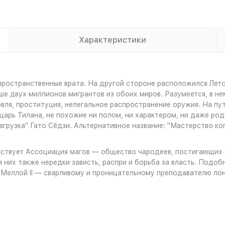
Характеристики
пространственные врата. На другой стороне расположился Лето
е двух миллионов мигрантов из обоих миров. Разумеется, в нем
вля, проституция, нелегальное распространение оружия. На пут
ыцарь Тилана, не похожие ни полом, ни характером, ни даже ро
грузка" Гато Сёдзи. Альтернативное название: "Мастерство ко
ествует Ассоциация магов — общество чародеев, постигающих 
 них также нередки зависть, распри и борьба за власть. Подо
ь-Меллой II — сварливому и проницательному преподавателю ло