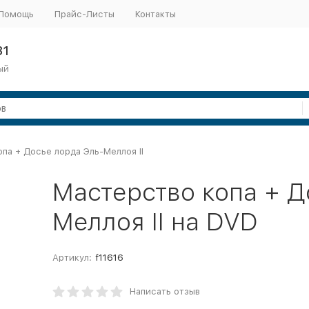
Помощь
Прайс-Листы
Контакты
31
ый
па + Досье лорда Эль-Меллоя II
Мастерство копа + Д
Меллоя II на DVD
Артикул:
f11616
Написать отзыв