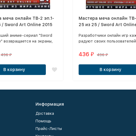
 меча онлайн ТВ-2 эп.1-
Мастера меча онлайн ТВ-1
 / Sword Art Online 2015
25 из 25 / Sword Art Onlin
2DVD
ший аниме-сериал "Sword
Разработчики онлайн игр ка
ne" возвращается на экраны,
радуют своих пользователе
овь порадовать своих фанов
инновациями и современны
тельным сюжетом и
технологиями, которые поз
436
₽
496
496
₽
₽
тным экшеном.
игроку более реалистично
погружаться в любимый игр
В корзину
В корзину
мир.
Информация
Доставка
Помощь
Прайс-Листы