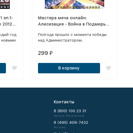
 эп.1-
Мастера меча онлайн:
e 2012
Алисизация - Война в Подмирье
ТВ-1 2020 DVD
ждый год
Полгода прошло с момента победы
й новыми
над Администратором.
ми
воляют
299
₽
овой
В корзину
Контакты
8 (800) 100 23 31
Звонок бесплатный
8 (495) 409-7432
Москва