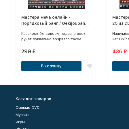
Мастера меча онлайн -
Мастера
Порядковый ранг / Gekijouban
25 из 25
Sword Art Online: Ordinal Scale
Казалось бы совсем недавно весь
Нашумев
2017
рунет буквально возрвало такое
Art Onli
аниме как Мастера Меча Онлайн.
чтобы вн
Первый сезон был очень тепло
восхити
299
436
₽
₽
воспринят зрителям, его смотрели
невероя
буквально все.
В корзину
Каталог товаров
Фильмы DVD
Музыка
Игры