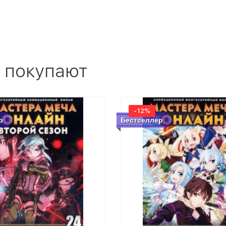
 покупают
-12%
р
Бестселлер