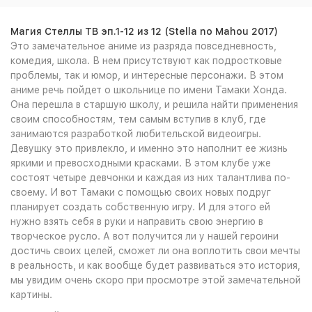
Магия Стеллы ТВ эп.1-12 из 12 (Stella no Mahou 2017)
Это замечательное аниме из разряда повседневность,
комедия, школа. В нем присутствуют как подростковые
проблемы, так и юмор, и интересные персонажи. В этом
аниме речь пойдет о школьнице по имени Тамаки Хонда.
Она перешла в старшую школу, и решила найти применения
своим способностям, тем самым вступив в клуб, где
занимаются разработкой любительской видеоигры.
Девушку это привлекло, и именно это наполнит ее жизнь
яркими и превосходными красками. В этом клубе уже
состоят четыре девчонки и каждая из них талантлива по-
своему. И вот Тамаки с помощью своих новых подруг
планирует создать собственную игру. И для этого ей
нужно взять себя в руки и направить свою энергию в
творческое русло. А вот получится ли у нашей героини
достичь своих целей, сможет ли она воплотить свои мечты
в реальность, и как вообще будет развиваться это история,
мы увидим очень скоро при просмотре этой замечательной
картины.