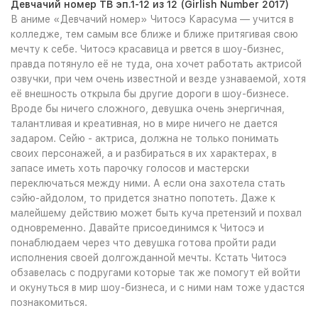
Девчачий номер ТВ эп.1-12 из 12 (Girlish Number 2017)
В аниме «Девчачий номер» Читосэ Карасума — учится в
колледже, тем самым все ближе и ближе притягивая свою
мечту к себе. Читосэ красавица и рвется в шоу-бизнес,
правда потянуло её не туда, она хочет работать актрисой
озвучки, при чем очень известной и везде узнаваемой, хотя
её внешность открыла бы другие дороги в шоу-бизнесе.
Вроде бы ничего сложного, девушка очень энергичная,
талантливая и креативная, но в мире ничего не дается
задаром. Сейю - актриса, должна не только понимать
своих персонажей, а и разбираться в их характерах, в
запасе иметь хоть парочку голосов и мастерски
переключаться между ними. А если она захотела стать
сэйю-айдолом, то придется знатно попотеть. Даже к
малейшему действию может быть куча претензий и похвал
одновременно. Давайте присоединимся к Читосэ и
понаблюдаем через что девушка готова пройти ради
исполнения своей долгожданной мечты. Кстать Читосэ
обзавелась с подругами которые так же помогут ей войти
и окунуться в мир шоу-бизнеса, и с ними нам тоже удастся
познакомиться.