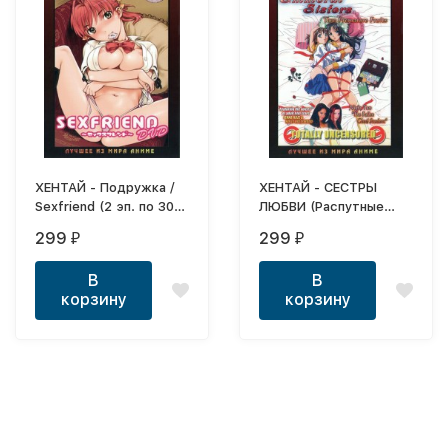
ХЕНТАЙ - Подружка /
ХЕНТАЙ - СЕСТРЫ
Sexfriend (2 эп. по 30
ЛЮБВИ (Распутные
мин. 2004)
сестры эп.1-3 из 3 по
299
299
₽
₽
30 мин.) / Immoral
Sisters OVA (Ai Shimai,
В
В
2001) (ОБНОВЛЕН!)
корзину
корзину