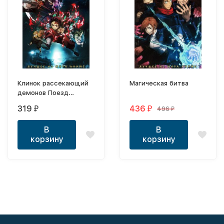
Клинок рассекающий
Магическая битва
демонов Поезд
бесконечный
319
436
496
₽
₽
₽
В
В
корзину
корзину