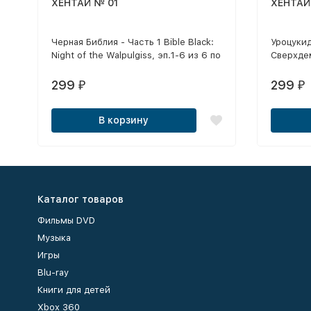
ХЕНТАЙ № 01
ХЕНТАЙ
Черная Библия - Часть 1 Bible Black:
Уроцукид
Night of the Walpulgiss, эп.1-6 из 6 по
Сверхдем
30 минут. 2001 г.
5 (1987-
(Urotsuki
299
299
₽
₽
В корзину
Каталог товаров
Фильмы DVD
Музыка
Игры
Blu-ray
Книги для детей
Xbox 360