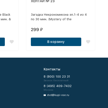
ХЕНТАЙ № 23
e Black
Загадка Некрономикона эп.1-4 из 4
 мин. &
по 30 мин. (Mystery of the
о 30 мин.
Necronomicon, 2000) / Некромант
фильм, 30 мин. (Necromancer, 2006) /
299
₽
Кэраку-но-о: Король наслаждений
эп.1-3 из 3 по 30 мин. (Keraku-no-oh:
В корзину
King of Pleasure, 2002)
Контакты
8 (800) 100 23 31
Звонок бесплатный
8 (495) 409-7432
Москва
dvd@kupi-vse.ru