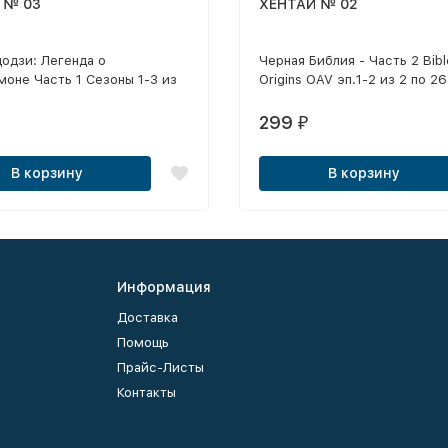
 № 03
ХЕНТАЙ № 02
одзи: Легенда о
Черная Библия - Часть 2 Bibl
оне Часть 1 Сезоны 1-3 из
Origins OAV эп.1-2 из 2 по 26
1996, больше 6 часов)
Bible Black Only эп.1-2 из 2 п
doji)
2002-2005
299
₽
В корзину
В корзину
Информация
Доставка
Помощь
Прайс-Листы
Контакты