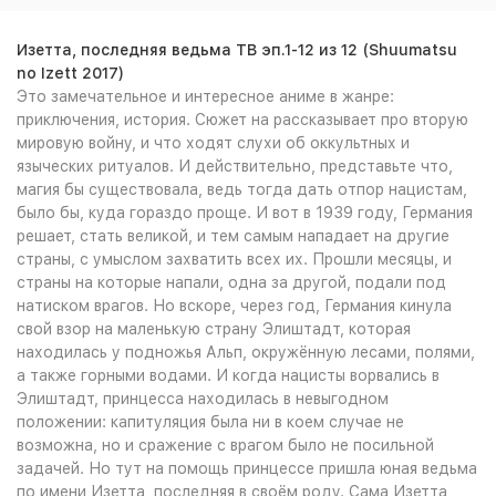
Изетта, последняя ведьма ТВ эп.1-12 из 12 (Shuumatsu
no Izett 2017)
Это замечательное и интересное аниме в жанре:
приключения, история. Сюжет на рассказывает про вторую
мировую войну, и что ходят слухи об оккультных и
языческих ритуалов. И действительно, представьте что,
магия бы существовала, ведь тогда дать отпор нацистам,
было бы, куда гораздо проще. И вот в 1939 году, Германия
решает, стать великой, и тем самым нападает на другие
страны, с умыслом захватить всех их. Прошли месяцы, и
страны на которые напали, одна за другой, подали под
натиском врагов. Но вскоре, через год, Германия кинула
свой взор на маленькую страну Элиштадт, которая
находилась у подножья Альп, окружённую лесами, полями,
а также горными водами. И когда нацисты ворвались в
Элиштадт, принцесса находилась в невыгодном
положении: капитуляция была ни в коем случае не
возможна, но и сражение с врагом было не посильной
задачей. Но тут на помощь принцессе пришла юная ведьма
по имени Изетта, последняя в своём роду. Сама Изетта