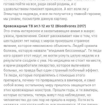
готова пойти на все, ради своей родины, и с
удовольствием поможет принцессе. А вот если ли у
Элиштадта надежда, и все ли получится у главной героини,
мы узнаем, посмотрев данную картину.
Кровожадные ТВ эп.1-12 из 12 (Bloodivores 2017)
Это очень интересное и захватывающее аниме в жанре:
ужасы, приключения. Сюжет рассказывает нам о том, что
шестьдесят лет назад с миром произошло странное
явление, которое невозможно объяснить. Людей сразила
болезнь, которую назвали "эпидемия бессонницы". Те люди
кого сразил этот недуг, не могли уснуть целую неделю и в
результате сходили с ума. Но медицина не стоит на месте,
и врачи разработали лекарство, которое вылечивало
больных, но правда был один странный побочный эффект.
Те люди, которые поправлялись с помощью этого
препарата, почему-то превращались в вампиров, и само
собой всему остальному миру пришлось защищаться от
этих кровожадных монстров. Прошли годы, и те вампиры,
которые остались, теперь живут под наблюдение, но
человечество до сих пор не пришло в норму. Хотя есть
надежда, что когда-нибудь все поменяется. И так парень