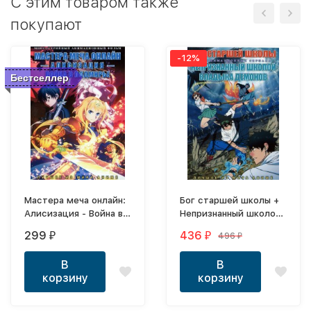
C этим товаром также
покупают
-12%
Бестселлер
Мастера меча онлайн:
Бог старшей школы +
Алисизация - Война в
Непризнанный школой
Подмирье ТВ-1 2020
владыка демонов
299
436
496
₽
₽
₽
DVD
В
В
корзину
корзину