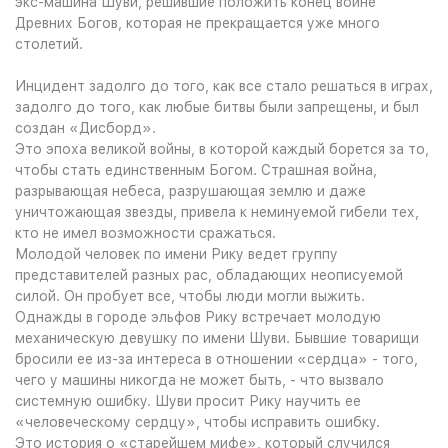
экс-машина Шуви, решившие положить конец войне
Древних Богов, которая не прекращается уже много
столетий.
Инцидент задолго до того, как все стало решаться в играх,
задолго до того, как любые битвы были запрещены, и был
создан «Дисборд».
Это эпоха великой войны, в которой каждый борется за то,
чтобы стать единственным Богом. Страшная война,
разрывающая небеса, разрушающая землю и даже
уничтожающая звезды, привела к неминуемой гибели тех,
кто не имел возможности сражаться.
Молодой человек по имени Рику ведет группу
представителей разных рас, обладающих неописуемой
силой. Он пробует все, чтобы люди могли выжить.
Однажды в городе эльфов Рику встречает молодую
механическую девушку по имени Шуви. Бывшие товарищи
бросили ее из-за интереса в отношении «сердца» - того,
чего у машины никогда не может быть, - что вызвало
системную ошибку. Шуви просит Рику научить ее
«человеческому сердцу», чтобы исправить ошибку.
Это история о «старейшем мифе», который случился