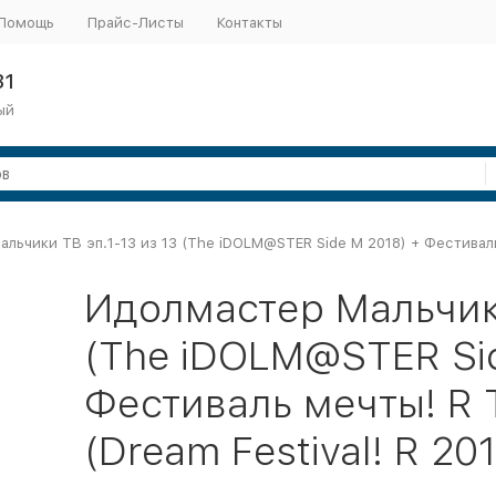
Помощь
Прайс-Листы
Контакты
31
ый
льчики ТВ эп.1-13 из 13 (The iDOLM@STER Side M 2018) + Фестиваль м
Идолмастер Мальчики
(The iDOLM@STER Sid
Фестиваль мечты! R Т
(Dream Festival! R 20