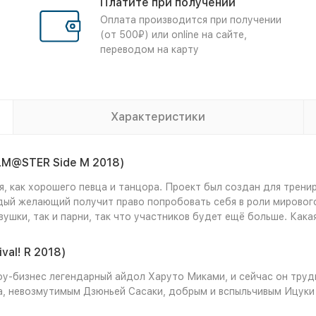
Платите при получении
Оплата производится при получении
(от 500₽) или online на сайте,
переводом на карту
Характеристики
OLM@STER Side M 2018)
, как хорошего певца и танцора. Проект был создан для трени
дый желающий получит право попробовать себя в роли мирового
вушки, так и парни, так что участников будет ещё больше. Как
val! R 2018)
-бизнес легендарный айдол Харуто Миками, и сейчас он труди
ава, невозмутимым Дзюньей Сасаки, добрым и вспыльчивым Ицук