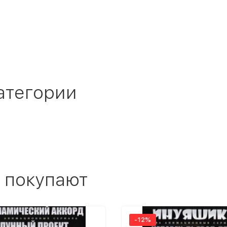
атегории
 покупают
-12%