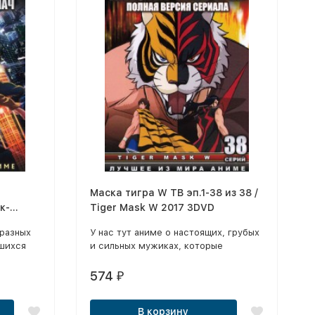
Маска тигра W ТВ эп.1-38 из 38 /
к-
Tiger Mask W 2017 3DVD
 10
 разных
​У нас тут аниме о настоящих, грубых
вшихся
и сильных мужиках, которые
Ичиро
доказывают свою правоту на ринге,
смен, но
мстят на ринге, живут рингом и
574
₽
кучи
новым боем. Речь дамы и господа
 он
пойдёт о реслинге.
В корзину