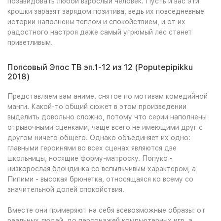
позавидовать любой взрослый человек. Пусть и вас эти
крошки заразят зарядом позитива, ведь их повседневные
истории наполнены теплом и спокойствием, и от их
радостного настроя даже самый угрюмый лес станет
приветливым.
Попсовый Эпос ТВ эп.1-12 из 12 (Poputepipikku
2018)
Представляем вам аниме, снятое по мотивам комедийной
манги. Какой-то общий сюжет в этом произведении
выделить довольно сложно, потому что серии наполнены
отрывочными сценками, чаще всего не имеющими друг с
другом ничего общего. Однако объединяет их одно:
главными героинями во всех сценах являются две
школьницы, носящие форму-матроску. Попуко -
низкорослая блондинка со вспыльчивым характером, а
Пипими - высокая брюнетка, относящаяся ко всему со
значительной долей спокойствия.
Вместе они примеряют на себя всевозможные образы: от
реальных людей, до персонажей компьютерных игр, а