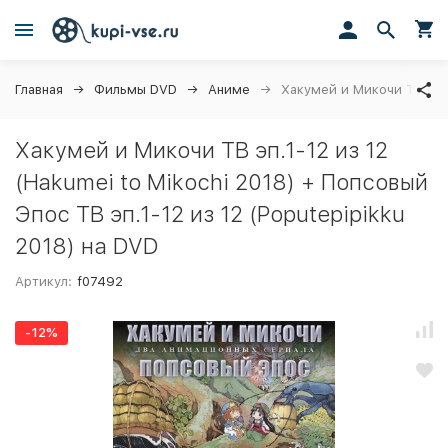
Главная
Фильмы DVD
Аниме
Хакумей и Микочи ТВ эп.1
Хакумей и Микочи ТВ эп.1-12 из 12
(Hakumei to Mikochi 2018) + Попсовый
Эпос ТВ эп.1-12 из 12 (Poputepipikku
2018) на DVD
Артикул:
f07492
-12%