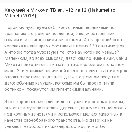
Хакумей и Микочи ТВ эп.1-12 из 12 (Hakumei to
Mikochi 2018)
Порой мы чувствуем себя крохотными песчинками по
сравнению с огромной вселенной, с величественными
горами или с гигантскими животными. Хотя средний рост
человека в наше время составляет целых 170 сантиметров.
А что же тогда чувствуют те, кто намного нас меньше?
Маленьким, во всех смыслах, девочкам по имени Хакумэй и
Микоти приходится выживать в таком сложном и опасном
мире. Эти малышки величиной всего по девять сантиметров
отважно проживают день за днём в огромном лесу, где
даже обычные камушки, которые мы бы просто пнули
ботинком, покажутся им гигантскими валунами.
Этот порой неприветливый лес служит им родным домом,
они спят в дуплах высоких деревьев, прячутся от непогоды
под крупными листьями и используют мелких животных в
качестве своеобразного транспорта. Но девочки не
унывают, наоборот их жизнерадостности мог бы