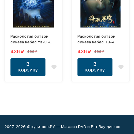
Расколотая битвой
Расколотая битвой
синева небес тв-3 +
синева небес ТВ-4
Откровение
436
436
496
496
₽
₽
₽
₽
В
В
корзину
корзину
2007-2026 © купи-все.РУ — Магазин DVD и Blu-Ray дисков