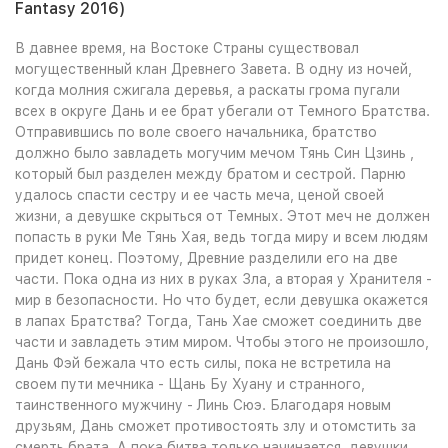
Fantasy 2016)
В давнее время, на Востоке Страны существовал
могущественный клан Древнего Завета. В одну из ночей,
когда молния сжигала деревья, а раскаты грома пугали
всех в округе Дань и ее брат убегали от Темного Братства.
Отправившись по воле своего начальника, братство
должно было завладеть могучим мечом Тянь Син Цзинь ,
который был разделен между братом и сестрой. Парню
удалось спасти сестру и ее часть меча, ценой своей
жизни, а девушке скрыться от Темных. Этот меч не должен
попасть в руки Ме Тянь Хая, ведь тогда миру и всем людям
придет конец. Поэтому, Древние разделили его на две
части. Пока одна из них в руках Зла, а вторая у Хранителя -
мир в безопасности. Но что будет, если девушка окажется
в лапах Братства? Тогда, Тань Хае сможет соединить две
части и завладеть этим миром. Чтобы этого не произошло,
Дань Фэй бежала что есть силы, пока не встретила на
своем пути мечника - Щань Бу Хуану и странного,
таинственного мужчину - Линь Сюэ. Благодаря новым
друзьям, Дань сможет противостоять злу и отомстить за
смерть брата. А пока битва только начинается, девушки