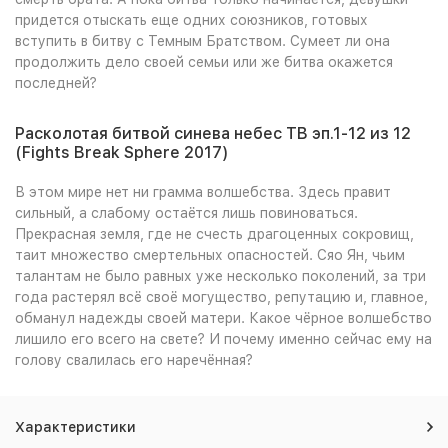
придется отыскать еще одних союзников, готовых
вступить в битву с Темным Братством. Сумеет ли она
продолжить дело своей семьи или же битва окажется
последней?
Расколотая битвой синева небес ТВ эп.1-12 из 12
(Fights Break Sphere 2017)
В этом мире нет ни грамма волшебства. Здесь правит
сильный, а слабому остаётся лишь повиноваться.
Прекрасная земля, где не счесть драгоценных сокровищ,
таит множество смертельных опасностей. Сяо Ян, чьим
талантам не было равных уже несколько поколений, за три
года растерял всё своё могущество, репутацию и, главное,
обманул надежды своей матери. Какое чёрное волшебство
лишило его всего на свете? И почему именно сейчас ему на
голову свалилась его наречённая?
Характеристики