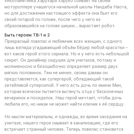
Инопланетянка Харухара Харуко сбивает на своем
мотороллере учашегося начальной школы Нандаба Наота,
но для достижения настоящего эффекта она бьет его
своей гитарой по голове, после чего у него из
образовавшейся на голове шишки... вырастает робот.
Быть героем ТВ-1 и 2
Прекрасный ловелас и любимчик всех женщин, с одного
лишь взгляда угадывающий объём бёдер любой красотки –
вот каков герой этого сериала. Но и у него есть небольшой
секрет. Он дизайнер сидушек для унитазов, потому и
молниеносно и безошибочно определяет размер двух
мягких половинок. Тем не менее, своим дамам он
представляется, как супергерой, обладающий такой
затейливой суперсилой. У него есть дочь по имени Мин,
которая всячески пытается вытянуть отца с бесконечных
вечеринок и посиделок. Наш герой мечтает, чтобы дочь
любила его, но никак не может найти ключик к её сердцу.
Но мысли материальны, и однажды, во время заседания на
унитазе, нашего героя смывает в канализацию, где его
встречает странный человек. Теперь ловелас становится