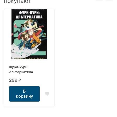
покупают
Фури-кури:
Альтернатива
299
₽
В
корзину