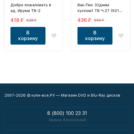
Добро пожаловать в
Ван-Пис (Одним
ад, Ирума ТВ-2
куском) ТВ Ч.27 (921-
940) / One Piece TV
418
436
638
999
₽
₽
₽
₽
1999-2020 2 DVD
В
В
корзину
корзину
2007-2026 © купи-все.РУ — Магазин DVD и Blu-Ray дисков
8 (800) 100 23 31
Звонок бесплатный