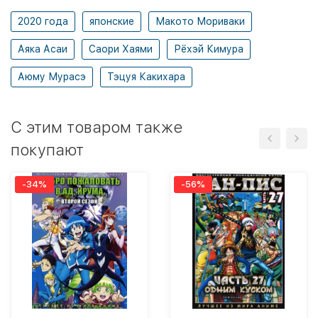
2020 года
японские
Макото Мориваки
Аяка Асаи
Саори Хаями
Рёхэй Кимура
Аюму Мурасэ
Тэцуя Какихара
C этим товаром также
покупают
-34%
-56%