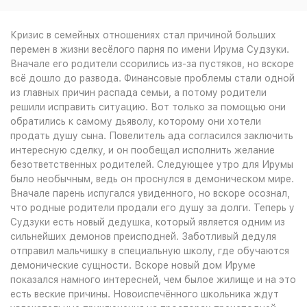
Кризис в семейных отношениях стал причиной больших
перемен в жизни весёлого парня по имени Ирума Судзуки.
Вначале его родители ссорились из-за пустяков, но вскоре
всё дошло до развода. Финансовые проблемы стали одной
из главных причин распада семьи, а потому родители
решили исправить ситуацию. Вот только за помощью они
обратились к самому дьяволу, которому они хотели
продать душу сына. Повелитель ада согласился заключить
интересную сделку, и он пообещал исполнить желание
безответственных родителей. Следующее утро для Ирумы
было необычным, ведь он проснулся в демоническом мире.
Вначале парень испугался увиденного, но вскоре осознал,
что родные родители продали его душу за долги. Теперь у
Судзуки есть новый дедушка, который является одним из
сильнейших демонов преисподней. Заботливый дедуля
отправил мальчишку в специальную школу, где обучаются
демонические сущности. Вскоре новый дом Ируме
показался намного интересней, чем былое жилище и на это
есть веские причины. Новоиспечённого школьника ждут