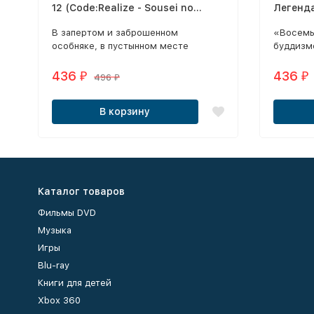
12 (Code:Realize - Sousei no
Легенд
Himegimi 2018) + Ночная кровь
В запертом и заброшенном
«Восемь
эпохи Сенгоку ТВ эп.1-12 из 12
особняке, в пустынном месте
буддизм
(Sengoku Night Blood 2018)
живёт… Нет, не страшное
сводятся
привидение, а всего лишь девочка по
скорбь.
436
436
₽
₽
496
₽
имени Кардия.
В корзину
Каталог товаров
Фильмы DVD
Музыка
Игры
Blu-ray
Книги для детей
Xbox 360