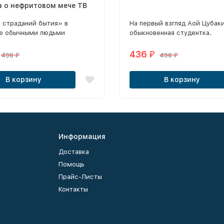
а о нефритовом мече ТВ
 страданий бытия» в
На первый взгляд Аой Цубаки
е обычными людьми
обыкновенная студентка.
 до двух понятий - горе и
436
₽
496
496
₽
₽
В корзину
В корзину
Информация
Доставка
Помощь
Прайс-Листы
Контакты