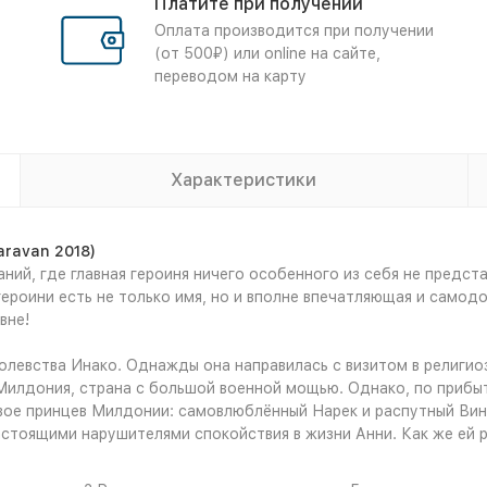
Платите при получении
Оплата производится при получении
(от 500₽) или online на сайте,
переводом на карту
Характеристики
aravan 2018)
ний, где главная героиня ничего особенного из себя не предс
героини есть не только имя, но и вполне впечатляющая и самод
вне!
оролевства Инако. Однажды она направилась с визитом в религи
Милдония, страна с большой военной мощью. Однако, по прибыт
Двое принцев Милдонии: самовлюблённый Нарек и распутный Вин
астоящими нарушителями спокойствия в жизни Анни. Как же ей 