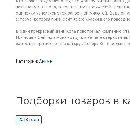
Кто сказал такую глупость, что Хэллоу Китти только д
независимо от пола, говорит этим героям своё трепетно
одиночку увлекаясь этой запретной милотой. Ведь он у
встреча, которая привносит яркие краски в его повседн
В один прекрасный день Кота повстречал компанию ста
Ничимия и Сейчиро Минамото, ломает все стереотипы. 
радостью принимают в свой круг. Теперь Коте больше н
Категории:
Аниме
Подборки товаров в к
2018 года