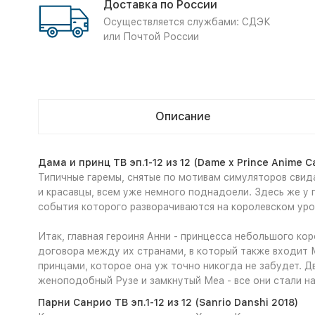
Доставка по России
Осуществляется службами: СДЭК
или Почтой России
Описание
Дама и принц ТВ эп.1-12 из 12 (Dame x Prince Anime C
Типичные гаремы, снятые по мотивам симуляторов свида
и красавцы, всем уже немного поднадоели. Здесь же у 
события которого разворачиваются на королевском уро
Итак, главная героиня Анни - принцесса небольшого к
договора между их странами, в который также входит 
принцами, которое она уж точно никогда не забудет. 
женоподобный Рузе и замкнутый Меа - все они стали н
Парни Санрио ТВ эп.1-12 из 12 (Sanrio Danshi 2018)