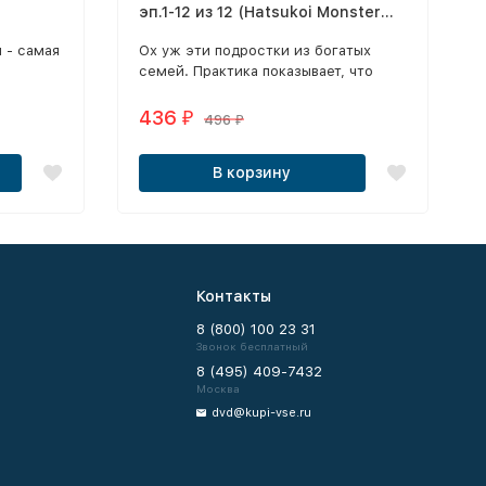
эп.1-12 из 12 (Hatsukoi Monster
2016) + Парни-чирлидеры ТВ
 - самая
Ох уж эти подростки из богатых
эп.1-12 из 12 (Cheer Danshi!! 2016)
семей. Практика показывает, что
грузовики по ним проезжаются
точно так же как и по "отрепью".
436
₽
496
₽
В корзину
Контакты
8 (800) 100 23 31
Звонок бесплатный
8 (495) 409-7432
Москва
dvd@kupi-vse.ru