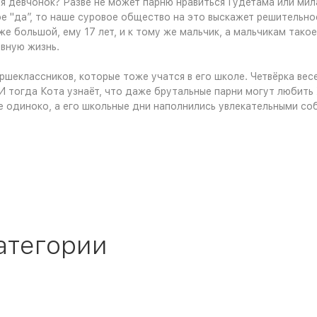
ля девчонок? Разве не может парню нравиться Гудетама или ми
е "да”, то наше суровое общество на это выскажет решительное 
же большой, ему 17 лет, и к тому же мальчик, а мальчикам так
евную жизнь.
ршеклассников, которые тоже учатся в его школе. Четвёрка ве
И тогда Кота узнаёт, что даже брутальные парни могут любить
е одиноко, а его школьные дни наполнились увлекательными со
атегории