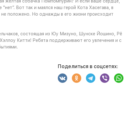
лая жёлтая собачка Помпомпурин? И если ваше сердце,
"нет”. Вот так и маялся наш герой Кота Хасегава, в
ое не положено. Но однажды в его жизни происходит
сельчаков, состоящая из Юу Мизуно, Шунске Йошино, Рё
 Хэллоу Китти! Ребята поддерживают его увлечения и с
бытиями.
Поделиться в соцсетях: