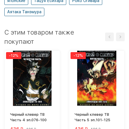
японские
Тацуя Ёсихара
Роко Огивара
Аятака Танэмура
C этим товаром также
покупают
-12%
-12%
Черный клевер ТВ
Черный клевер ТВ
Часть 4 эп.076-100
Часть 5 эп.101-125